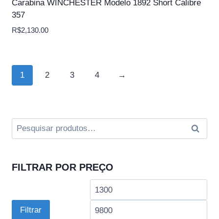
Carabina WINCHESTER Modelo 1892 Short Calibre
357
R$
2,130.00
1
2
3
4
→
Pesquisar
Pesqui
por:
FILTRAR POR PREÇO
Preço
Pre
mínimo
má
Filtrar