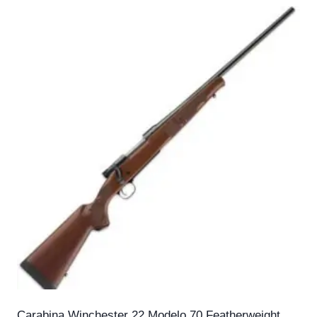
Carabina Winchester 22 Modelo 70 Featherweight