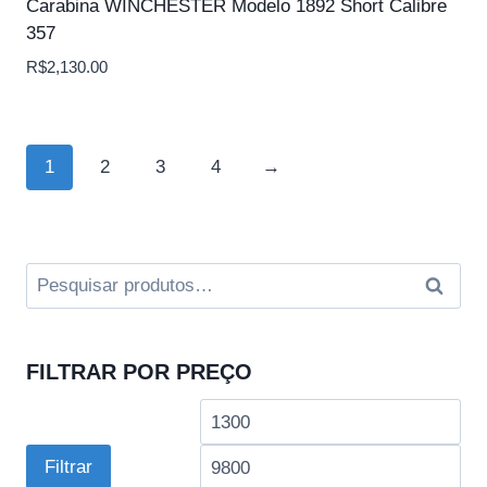
Carabina WINCHESTER Modelo 1892 Short Calibre
357
R$
2,130.00
1
2
3
4
→
Pesquisar
Pesqui
por:
FILTRAR POR PREÇO
Preço
Pre
mínimo
má
Filtrar