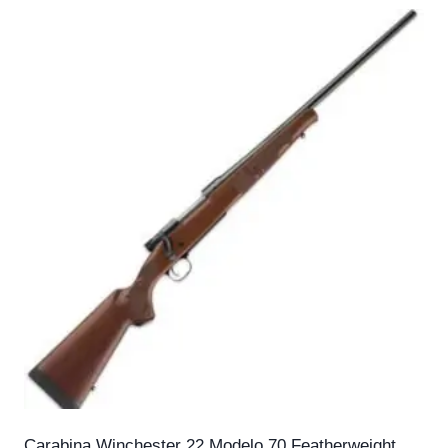
Carabina Winchester 22 Modelo 70 Featherweight