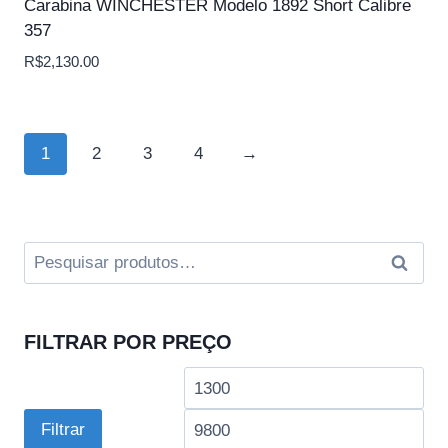
Carabina WINCHESTER Modelo 1892 Short Calibre
357
R$
2,130.00
1
2
3
4
→
Pesquisar
Pesqui
por:
FILTRAR POR PREÇO
Preço
Pre
mínimo
má
Filtrar