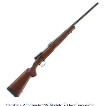
Carabina Winchester 22 Modelo 70 Featherweight