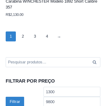
Carabina WINCHESTER Modelo 1892 Short Calibre
357
R$
2,130.00
1
2
3
4
→
Pesquisar
Pesqui
por:
FILTRAR POR PREÇO
Preço
Pre
mínimo
má
Filtrar