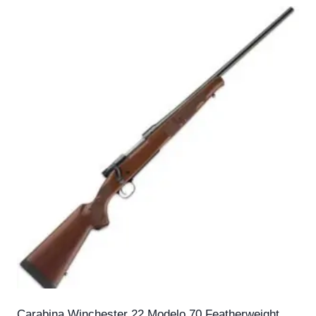
Carabina Winchester 22 Modelo 70 Featherweight