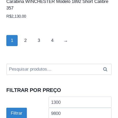
Carabina WINCHESTER Modelo 1892 Short Calibre
357
R$
2,130.00
1
2
3
4
→
Pesquisar
Pesqui
por:
FILTRAR POR PREÇO
Preço
Pre
mínimo
má
Filtrar