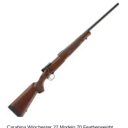
Carabina Winchester 22 Modelo 70 Featherweight