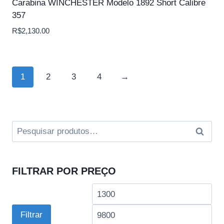
Carabina WINCHESTER Modelo 1892 Short Calibre
357
R$
2,130.00
1
2
3
4
→
Pesquisar
Pesqui
por:
FILTRAR POR PREÇO
Preço
Pre
mínimo
má
Filtrar