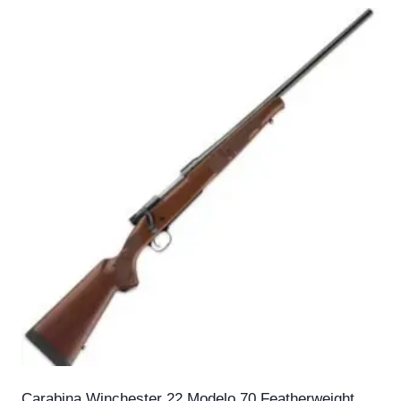
Carabina Winchester 22 Modelo 70 Featherweight