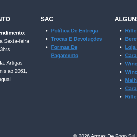
NTO
SAC
ALGUN
Política De Entrega
Rifl
tendimento
:
Trocas E Devoluções
Bere
a Sexta-feira
Formas De
Loja
23hrs
Pagamento
Cara
da. Artigas
Winc
nislao 2061,
Winc
aguai
Melh
Cara
Rifl
© 2026 Armas De Fogo Sul