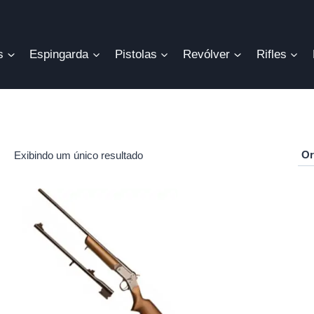
s
Espingarda
Pistolas
Revólver
Rifles
Exibindo um único resultado
r