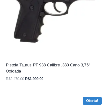
Pistola Taurus PT 938 Calibre .380 Cano 3,75″
Oxidada
O
O
R$
2,470.00
R$
1,999.00
preço
preço
original
atual
era:
é:
Oferta!
R$2,470.00.
R$1,999.00.