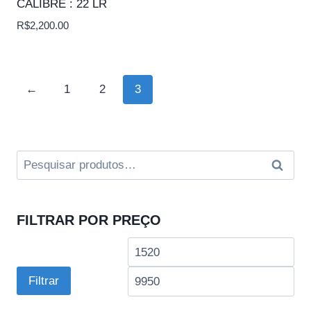
CALIBRE : 22 LR
R$
2,200.00
←
1
2
3
Pesquisar
Pesqui
por:
FILTRAR POR PREÇO
Preço
Pre
mínimo
má
Filtrar