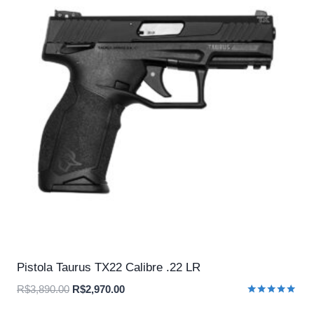
Pistola Taurus TX22 Calibre .22 LR
O
O
R$
3,890.00
R$
2,970.00
Avaliação
preço
preço
5.00