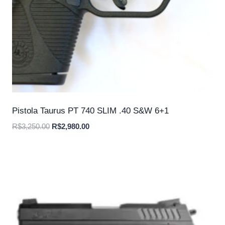
Pistola Taurus PT 740 SLIM .40 S&W 6+1
O
O
R$
3,250.00
R$
2,980.00
preço
preço
original
atual
era:
é:
R$3,250.00.
R$2,980.00.