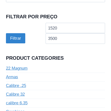
por:
FILTRAR POR PREÇO
Preço
Pre
mínimo
má
Filtrar
PRODUCT CATEGORIES
22 Magnum
Armas
Calibre .25
Calibre 32
calibre 6.35