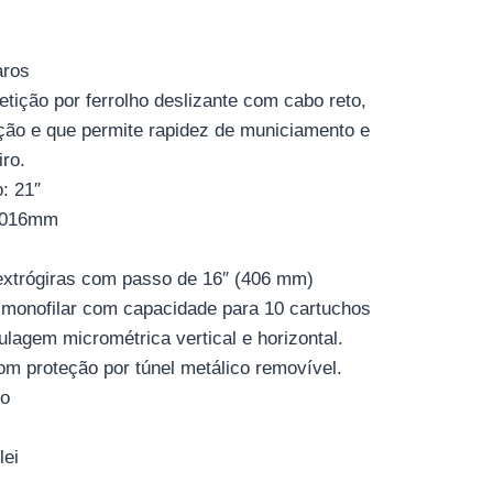
aros
tição por ferrolho deslizante com cabo reto,
ação e que permite rapidez de municiamento e
iro.
: 21″
 1016mm
extrógiras com passo de 16″ (406 mm)
 monofilar com capacidade para 10 cartuchos
lagem micrométrica vertical e horizontal.
om proteção por túnel metálico removível.
o
lei