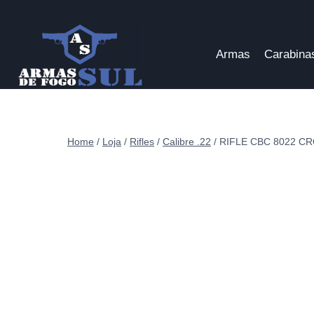
Pular
para
o
Armas
Carabina
Conteúdo
Home
/
Loja
/
Rifles
/
Calibre .22
/
RIFLE CBC 8022 C