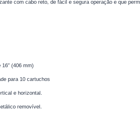
izante com cabo reto, de fácil e segura operação e que per
e 16″ (406 mm)
ade para 10 cartuchos
ical e horizontal.
etálico removível.