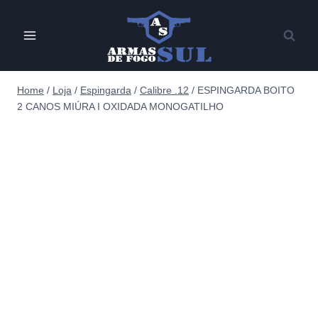
Pular
para
o
Conteúdo
Home
/
Loja
/
Espingarda
/
Calibre .12
/
ESPINGARDA BOITO
2 CANOS MIÚRA I OXIDADA MONOGATILHO