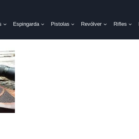
s
Espingarda
Pistolas
Revólver
Rifles